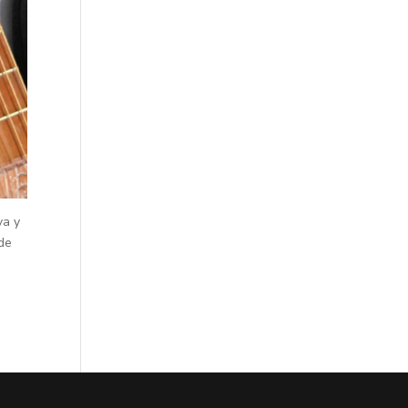
va y
 de