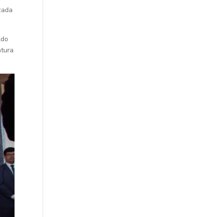
izada
ldo
atura