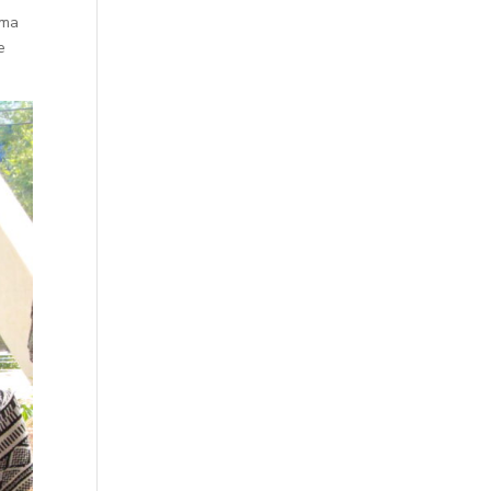
oma
e