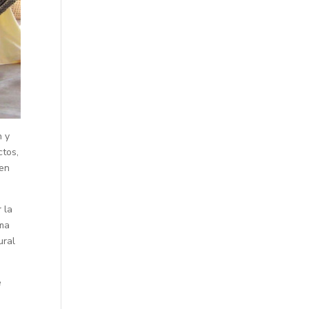
n y
ctos,
 en
 la
oma
ural
e