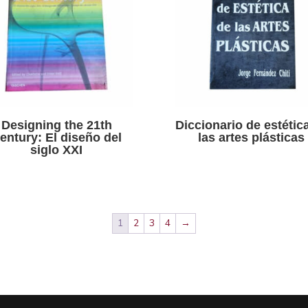
Designing the 21th
Diccionario de estétic
entury: El diseño del
las artes plásticas
siglo XXI
1
2
3
4
→