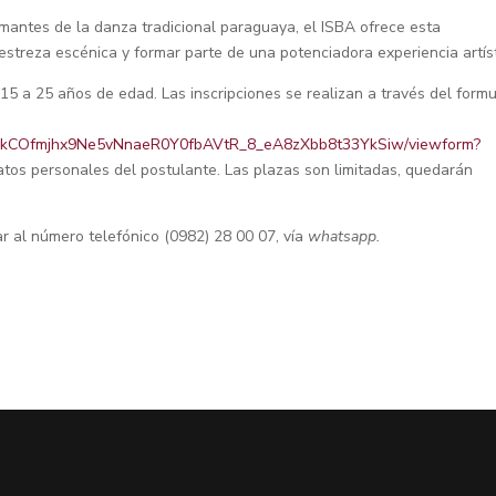
 amantes de la danza tradicional paraguaya, el ISBA ofrece esta
estreza escénica y formar parte de una potenciadora experiencia artíst
15 a 25 años de edad. Las inscripciones se realizan a través del formu
QLScykCOfmjhx9Ne5vNnaeR0Y0fbAVtR_8_eA8zXbb8t33YkSiw/viewform?
atos personales del postulante. Las plazas son limitadas, quedarán
.
r al número telefónico (0982) 28 00 07, vía
whatsapp.