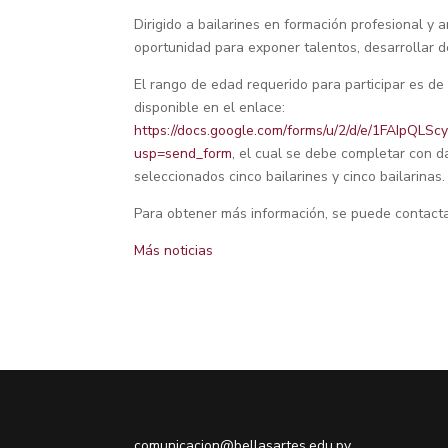
Dirigido a bailarines en formación profesional y
oportunidad para exponer talentos, desarrollar d
El rango de edad requerido para participar es de 
disponible en el enlace:
https://docs.google.com/forms/u/2/d/e/1FAIp
usp=send_form
, el cual se debe completar con d
seleccionados cinco bailarines y cinco bailarinas
Para obtener más información, se puede contacta
Más noticias
comunicacion@bellasartes.edu.py