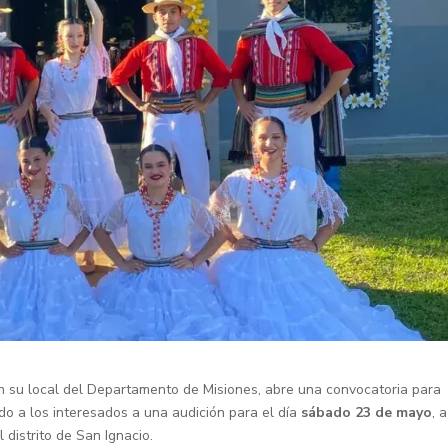
en su local del Departamento de Misiones, abre una convocatoria para
do a los interesados a una audición para el día
sábado 23 de mayo
, 
l distrito de San Ignacio.