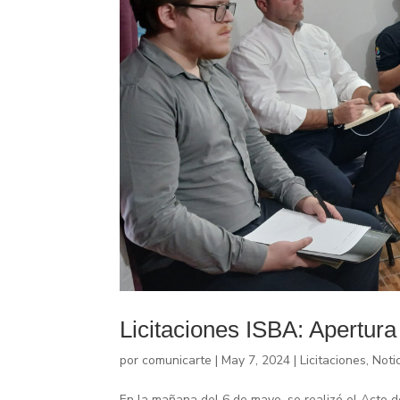
Licitaciones ISBA: Apertura
por
comunicarte
|
May 7, 2024
|
Licitaciones
,
Noti
En la mañana del 6 de mayo, se realizó el Acto d